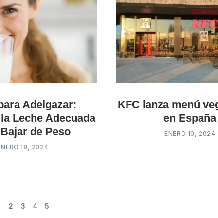
para Adelgazar:
KFC lanza menú veg
 la Leche Adecuada
en España
 Bajar de Peso
ENERO 10, 2024
ENERO 18, 2024
1
2
3
4
5