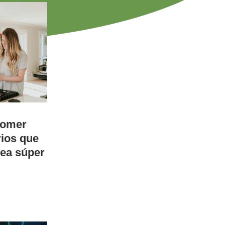
comer
rios que
sea súper