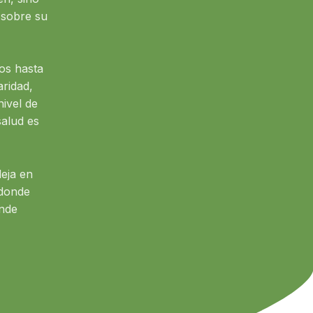
 sobre su
os hasta
aridad,
nivel de
salud es
eja en
 donde
onde