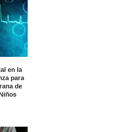
ial en la
nza para
rana de
 Niños