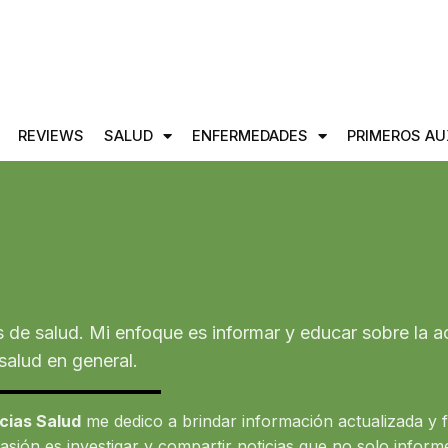
REVIEWS
SALUD
ENFERMEDADES
PRIMEROS AU
s de salud. Mi enfoque es informar y educar sobre la a
salud en general.
cias Salud
me dedico a brindar información actualizada y f
asión es investigar y compartir noticias que no solo inform