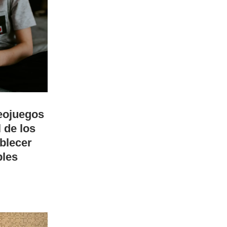
deojuegos
 de los
blecer
bles