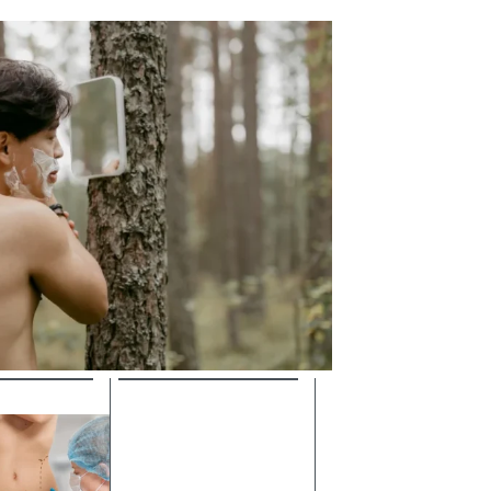
‏‏‎ ‎