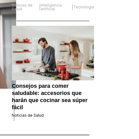
Noticias de
Inteligencia
|
|
Tecnología
Salud
artificial
Consejos para comer
saludable: accesorios que
harán que cocinar sea súper
fácil
Noticias de Salud