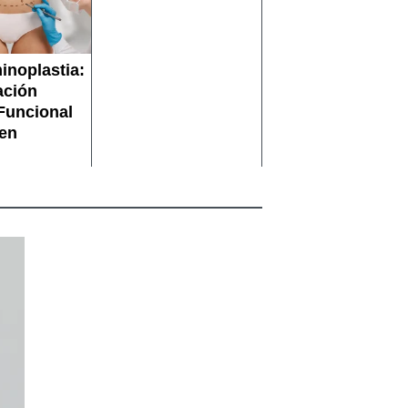
noplastia:
ación
 Funcional
en