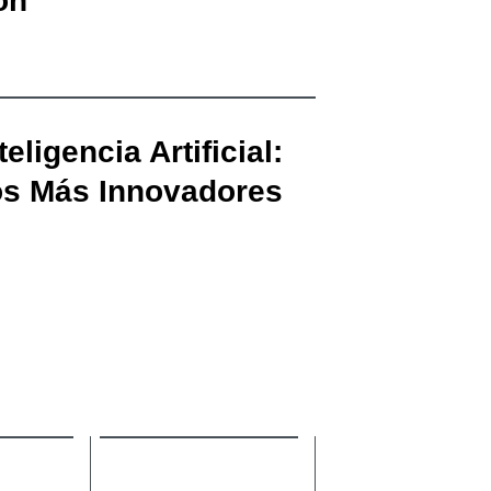
on
ligencia Artificial:
os Más Innovadores
‏‏‎ ‎