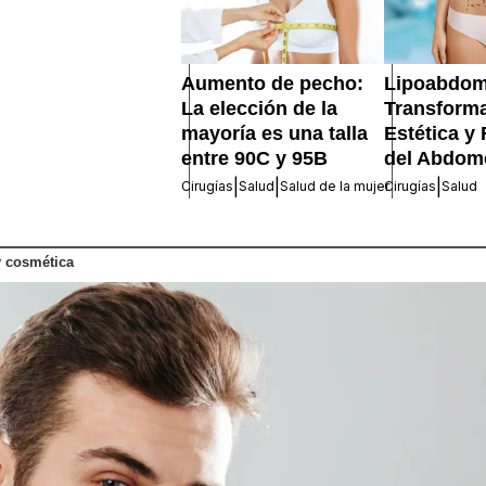
Aumento de pecho:
Lipoabdomi
La elección de la
Transform
mayoría es una talla
Estética y
entre 90C y 95B
del Abdom
|
|
|
Cirugías
Salud
Salud de la mujer
Cirugías
Salud
y cosmética