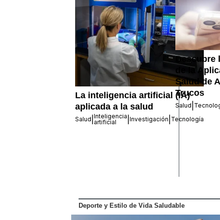
Descubre 
de la Apli
Salud de A
Trucos
La inteligencia artificial (IA)
|
aplicada a la salud
Salud
Tecnolo
Inteligencia
|
|
|
Salud
Investigación
Tecnología
artificial
Deporte y Estilo de Vida Saludable