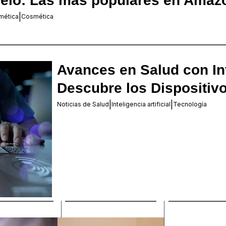
pelo: Las más populares en Amaz
|
mética
Cosmética
Avances en Salud con Inte
Descubre los Dispositiv
|
|
Noticias de Salud
Inteligencia artificial
Tecnología
‏‏‎ ‎
‏‏‎ ‎