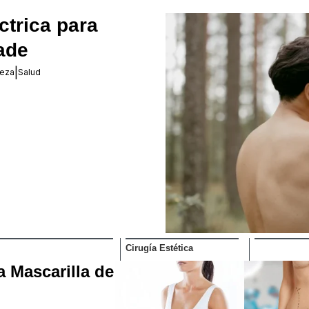
ctrica para
ade
|
leza
Salud
Cirugía Estética
‏‏‎ ‎
a Mascarilla de