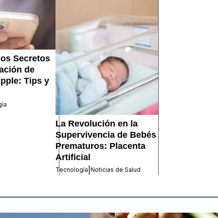
los Secretos
cación de
pple: Tips y
gía
La Revolución en la
Supervivencia de Bebés
Prematuros: Placenta
Artificial
|
Tecnología
Noticias de Salud