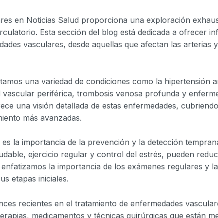
es en Noticias Salud proporciona una exploración exhaust
irculatorio. Esta sección del blog está dedicada a ofrecer 
des vasculares, desde aquellas que afectan las arterias 
amos una variedad de condiciones como la hipertensión art
vascular periférica, trombosis venosa profunda y enferme
ofrece una visión detallada de estas enfermedades, cubrien
amiento más avanzadas.
 es la importancia de la prevención y la detección tempra
udable, ejercicio regular y control del estrés, pueden reduci
nfatizamos la importancia de los exámenes regulares y la
s etapas iniciales.
ces recientes en el tratamiento de enfermedades vascula
erapias, medicamentos y técnicas quirúrgicas que están me