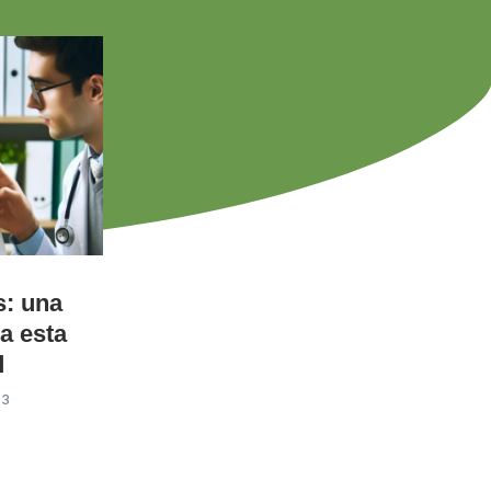
s: una
a esta
d
23