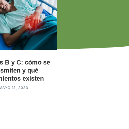
is B y C: cómo se
nsmiten y qué
mientos existen
MAYO 13, 2023