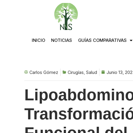
Saltar
al
contenido
INICIO
NOTICIAS
GUÍAS COMPARATIVAS
Carlos Gómez
Cirugías
,
Salud
Junio 13, 20
Lipoabdominop
Transformació
Funcional de