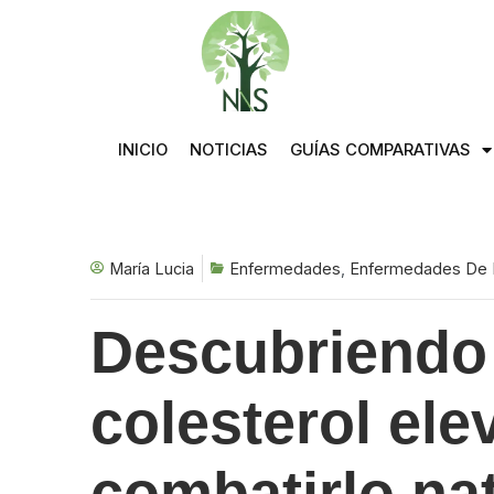
Saltar
al
contenido
INICIO
NOTICIAS
GUÍAS COMPARATIVAS
María Lucia
Enfermedades
,
Enfermedades De 
Descubriendo 
colesterol el
combatirlo na