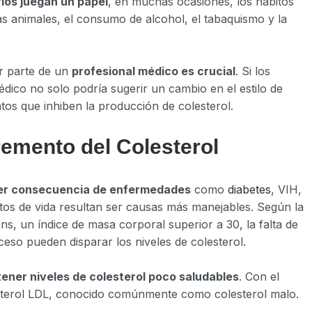
ios juegan un papel
, en muchas ocasiones, los hábitos
s animales, el consumo de alcohol, el tabaquismo y la
or parte de un
profesional médico es crucial
. Si los
médico no solo podría sugerir un cambio en el estilo de
tos que inhiben la producción de colesterol.
emento del Colesterol
 ser consecuencia de enfermedades
como
diabetes
, VIH,
tos de vida resultan ser causas más manejables. Según la
ans, un índice de masa corporal superior a 30, la falta de
ceso pueden disparar los niveles de colesterol.
ener niveles de colesterol poco saludables
. Con el
esterol LDL, conocido comúnmente como colesterol malo.