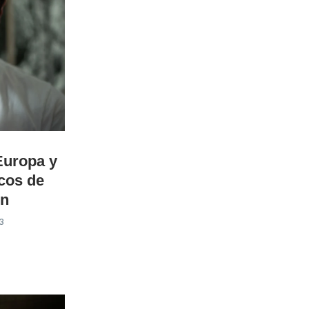
Europa y
ocos de
ón
3