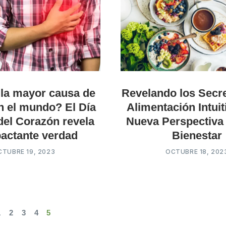
 la mayor causa de
Revelando los Secre
n el mundo? El Día
Alimentación Intuit
del Corazón revela
Nueva Perspectiva 
pactante verdad
Bienestar
CTUBRE 19, 2023
OCTUBRE 18, 202
1
2
3
4
5