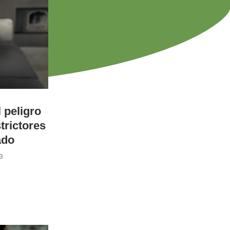
l peligro
trictores
ado
3