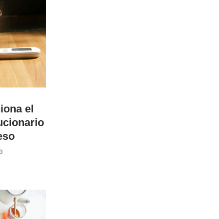
iona el
cionario
eso
3