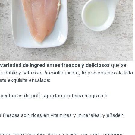
variedad de ingredientes frescos y deliciosos
que se
udable y sabroso. A continuación, te presentamos la lista
ta exquisita ensalada:
s pechugas de pollo aportan proteína magra a la
s frescas son ricas en vitaminas y minerales, y añaden
rry aportan un sabor dulce y ácido, así como un toque